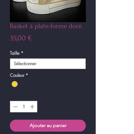
Basket à plate-forme doré
Prix
35,00 €
Taille
*
Couleur
*
Quantité
*
Ajouter au panier