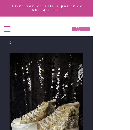
​Livraison offerte à partir de
80€ d'achat!
DivaAttitude