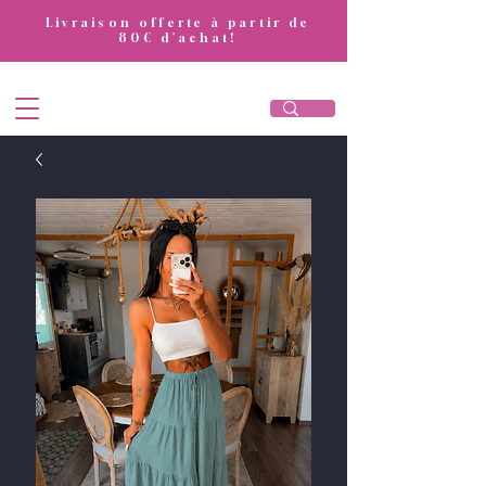
​Livraison offerte à partir de
80€ d'achat!
DivaAttitude