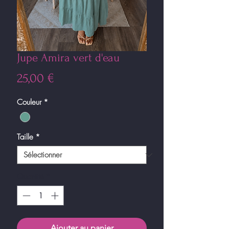
Jupe Amira vert d'eau
Prix
25,00 €
Couleur
*
Taille
*
Quantité
*
Ajouter au panier