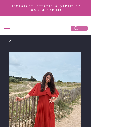
​Livraison offerte à partir de
80€ d'achat!
DivaAttitude