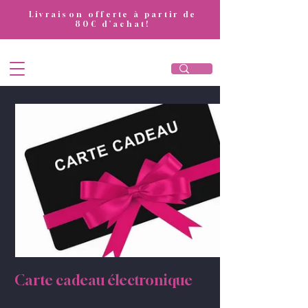
​Livraison offerte à partir de
80€ d'achat!
DivaAttitude
Carte cadeau électronique