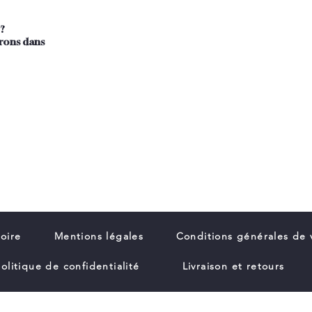
 ?
PAIEM
SATISFAIT OU REMBOURSÉ
drons dans
Paieme
Retours possibles sous 14 jours ouvrés
Des questions
?
Nous sommes disponibles par e-mail pour y répondre !
divaattitude22@gmail.com
oire
Mentions légales
Conditions générales de 
olitique de confidentialité
Livraison et retours