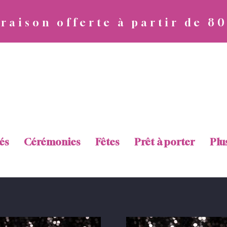
vraison offerte à partir de 8
Diva Attitude
és
Cérémonies
Fêtes
Prêt à porter
Plu