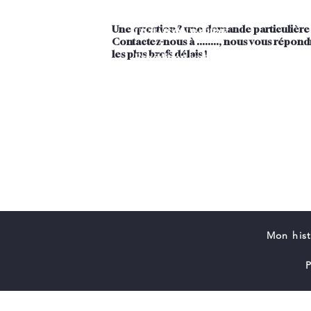
Une question ? une demande
particulière
LIVRAISON RAPIDE
Contactez-nous à ........, nous vous répon
les plus brefs délais !
Expédition sous 1 à 4 jours ouvrés
Mon hist
P