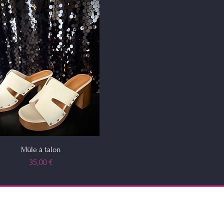
Mûle à talon
Prix
35,00 €