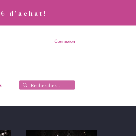
0€ d'achat!
Connexion
s