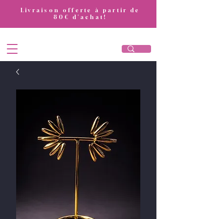
​Livraison offerte à partir de
80€ d'achat!
DivaAttitude