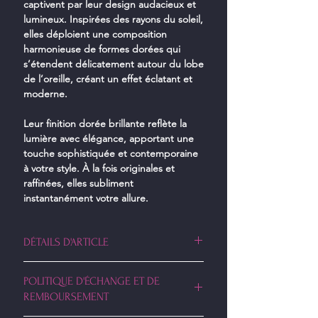
captivent par leur design audacieux et
lumineux. Inspirées des rayons du soleil,
elles déploient une composition
harmonieuse de formes dorées qui
s’étendent délicatement autour du lobe
de l’oreille, créant un effet éclatant et
moderne.
Leur finition dorée brillante reflète la
lumière avec élégance, apportant une
touche sophistiquée et contemporaine
à votre style. À la fois originales et
raffinées, elles subliment
instantanément votre allure.
DÉTAILS D'ARTICLE
• Finition : Doré brillant
POLITIQUE D'ÉCHANGE ET DE
• Boucles d'oreilles en acier inoxydable
REMBOURSEMENT
• Fermoir : Tige et poussette pour un
maintien sécurisé