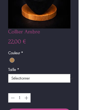
Collier Ambre
Prix
22,00 €
Couleur
*
Taille
*
Quantité
*