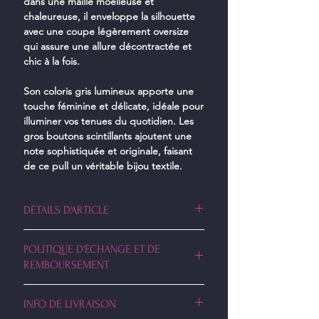
dans une maille moelleuse et
chaleureuse, il enveloppe la silhouette
avec une coupe légèrement oversize
qui assure une allure décontractée et
chic à la fois.
Son coloris gris lumineux apporte une
touche féminine et délicate, idéale pour
illuminer vos tenues du quotidien. Les
gros boutons scintillants ajoutent une
note sophistiquée et originale, faisant
de ce pull un véritable bijou textile.
DÉTAILS D'ARTICLE
• Coupe : ample et confortable
POLITIQUE D'ÉCHANGE ET DE
• Col montant doux et élégant
REMBOURSEMENT
• Boutons décoratifs effet cristal
• Composition : 38% Acrylique 32%
Vous disposez de 14 jours pour changer
Polyamide 18% Laine 12% Kid mohair
INFO DE LIVRAISON
d'avis et demander un remboursement.
• Taille unique allant d'un 34 à un 44