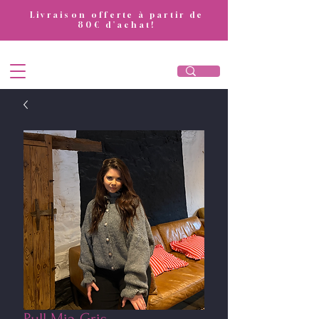
​Livraison offerte à partir de
80€ d'achat!
DivaAttitude