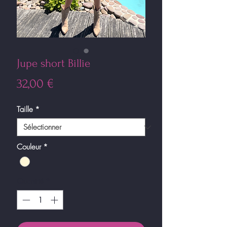
Jupe short Billie
Prix
32,00 €
Taille
*
Couleur
*
Quantité
*