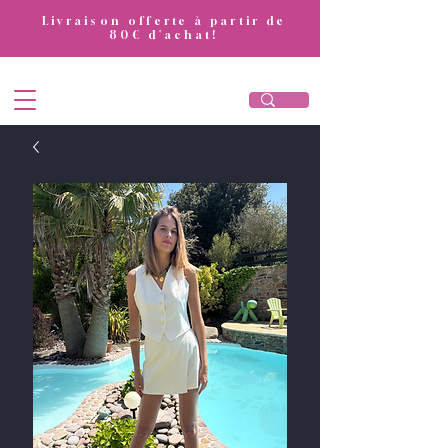
​Livraison offerte à partir de
80€ d'achat!
DivaAttitude