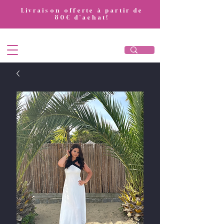
​Livraison offerte à partir de
80€ d'achat!
DivaAttitude