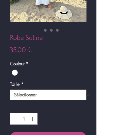
Robe Soline
Prix
35,00 €
Couleur
*
Taille
*
Quantité
*