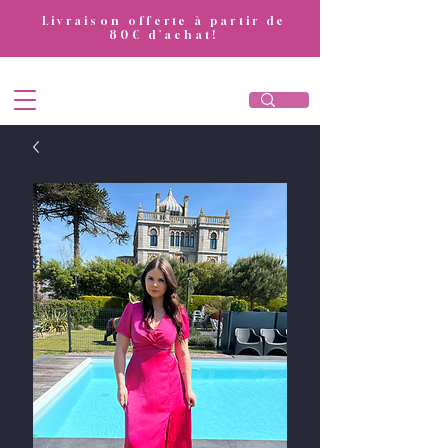
​Livraison offerte à partir de
80€ d'achat!
DivaAttitude