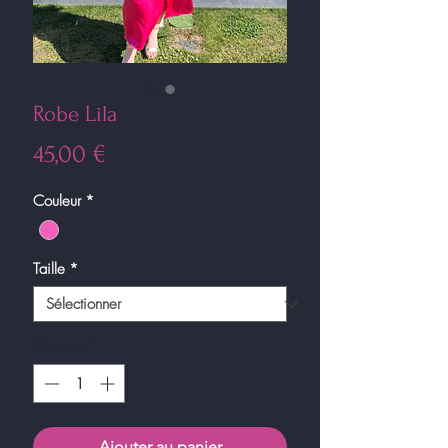
Robe Lila
Prix
45,00 €
Couleur
*
Taille
*
Quantité
*
Ajouter au panier