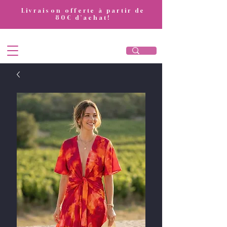
​Livraison offerte à partir de
80€ d'achat!
DivaAttitude