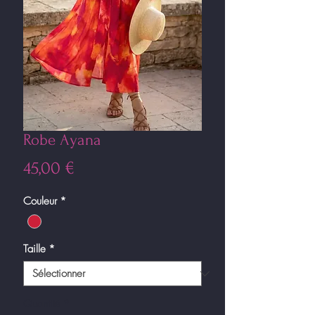
Robe Ayana
Prix
45,00 €
Couleur
*
Taille
*
Quantité
*