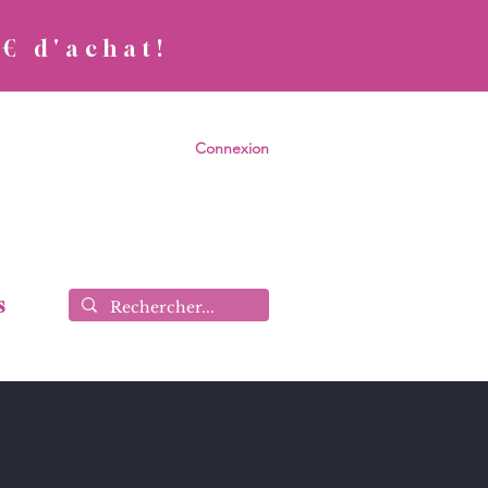
0€ d'achat!
Connexion
s