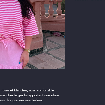
- Justine porte une t
- Vos commandes son
habituellement
- Livraison à domicil
Chine
préférez !
 roses et blanches, aussi confortable
 manches larges lui apportent une allure
our les journées ensoleillées.