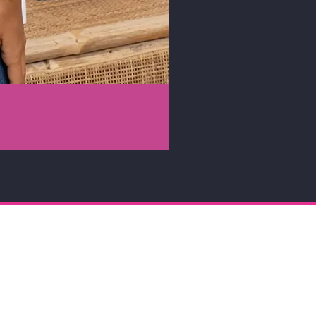
ENTS SÉCURISÉS
nts par Carte Bancaire ou PayPal