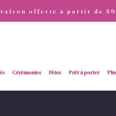
vraison offerte à partir de 8
Diva Attitude
és
Cérémonies
Fêtes
Prêt à porter
Plu