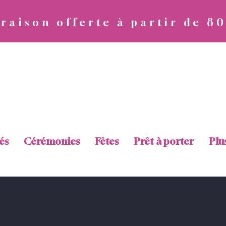
vraison offerte à partir de 8
Diva Attitude
és
Cérémonies
Fêtes
Prêt à porter
Plu