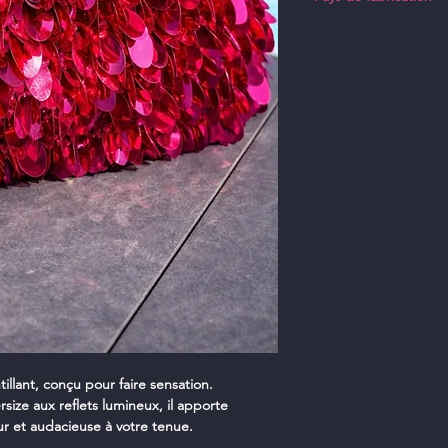
- Vos commandes son
- Livraison à domicil
Chine
préférez !
tillant, conçu pour faire sensation.
size aux reflets lumineux, il apporte
 et audacieuse à votre tenue.