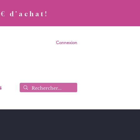
0€ d'achat!
Connexion
s