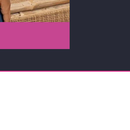
ENTS SÉCURISÉS
nts par Carte Bancaire ou PayPal